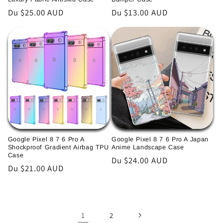
Prix
Du $25.00 AUD
Prix
Du $13.00 AUD
habituel
habituel
Google Pixel 8 7 6 Pro A
Google Pixel 8 7 6 Pro A Japan
Shockproof Gradient Airbag TPU
Anime Landscape Case
Case
Prix
Du $24.00 AUD
Prix
Du $21.00 AUD
habituel
habituel
1
2