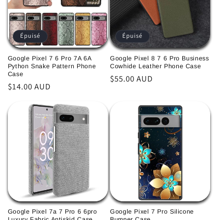
Épuisé
Épuisé
Google Pixel 7 6 Pro 7A 6A
Google Pixel 8 7 6 Pro Business
Python Snake Pattern Phone
Cowhide Leather Phone Case
Case
Prix
$55.00 AUD
Prix
$14.00 AUD
habituel
habituel
Google Pixel 7a 7 Pro 6 6pro
Google Pixel 7 Pro Silicone
Luxury Fabric Antiskid Case
Bumper Case