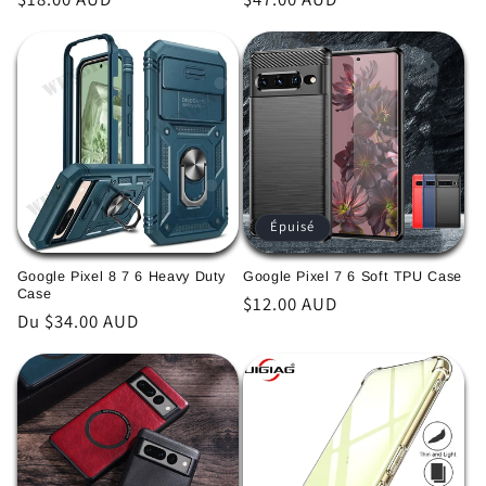
habituel
habituel
Épuisé
Google Pixel 8 7 6 Heavy Duty
Google Pixel 7 6 Soft TPU Case
Case
Prix
$12.00 AUD
Prix
Du $34.00 AUD
habituel
habituel