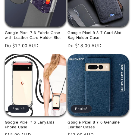
Google Pixel 7 6 Fabric Case
Google Pixel 9 8 7 Card Slot
with Leather Card Holder Slot
Bag Holder Case
Prix
Du $17.00 AUD
Prix
Du $18.00 AUD
habituel
habituel
Épuisé
Épuisé
Google Pixel 7 6 Lanyards
Google Pixel 8 7 6 Genuine
Phone Case
Leather Cases
Prix
$18.00 AUD
Prix
$47.00 AUD