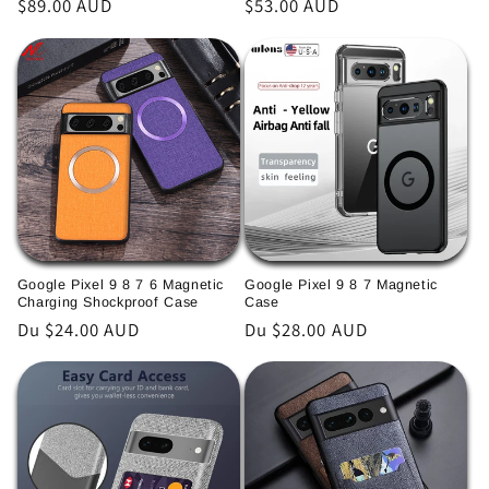
Prix
$89.00 AUD
Prix
$53.00 AUD
habituel
habituel
Google Pixel 9 8 7 6 Magnetic
Google Pixel 9 8 7 Magnetic
Charging Shockproof Case
Case
Prix
Du $24.00 AUD
Prix
Du $28.00 AUD
habituel
habituel