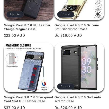
Épuisé
Épuisé
Google Pixel 8 7 6 PU Leather
Google Pixel 9 8 7 6 Silicone
Charge Magnet Case
Soft Shockproof Case
Prix
$22.00 AUD
Prix
Du $19.00 AUD
habituel
habituel
Épuisé
Google Pixel 9 8 7 6 Shockproof
Google Pixel 9 8 7 6 Soft Anti-
Card Slot PU Leather Case
scratch Case
Prix
$37.00 AUD
Prix
Du $26.00 AUD