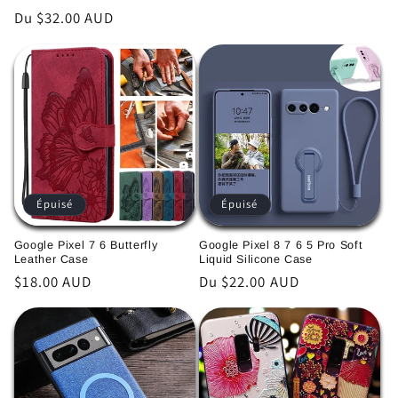
habituel
Prix
Du $32.00 AUD
habituel
Épuisé
Épuisé
Google Pixel 7 6 Butterfly
Google Pixel 8 7 6 5 Pro Soft
Leather Case
Liquid Silicone Case
Prix
$18.00 AUD
Prix
Du $22.00 AUD
habituel
habituel