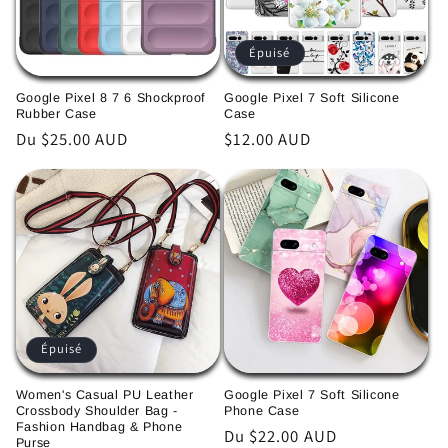
Épuisé
Google Pixel 8 7 6 Shockproof
Google Pixel 7 Soft Silicone
Rubber Case
Case
Prix
Du $25.00 AUD
Prix
$12.00 AUD
habituel
habituel
Épuisé
Women's Casual PU Leather
Google Pixel 7 Soft Silicone
Crossbody Shoulder Bag -
Phone Case
Fashion Handbag & Phone
Prix
Du $22.00 AUD
Purse