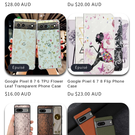
Prix
$28.00 AUD
Prix
Du $20.00 AUD
habituel
habituel
Épuisé
Épuisé
Google Pixel 8 7 6 TPU Flower
Google Pixel 6 7 8 Flip Phone
Leaf Transparent Phone Case
Case
Prix
$16.00 AUD
Prix
Du $23.00 AUD
habituel
habituel