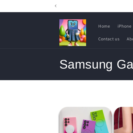
et
passer
au
contenu
Home
iPhone
Contact us
Ab
C
Samsung Ga
o
l
l
e