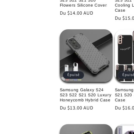
S23 S22 S21 S20
S23 S22
Flowers Silicone Cover
Cooling 
Case
Prix
Du $14.00 AUD
Prix
Du $15.
habituel
habitue
Épuisé
Épuis
Samsung Galaxy S24
Samsung
S23 S22 S21 S20 Luxury
S21 S20 S
Honeycomb Hybrid Case
Case
Prix
Du $13.00 AUD
Prix
Du $16.
habituel
habitue