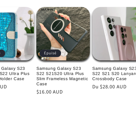
é
Épuisé
 Galaxy S23
Samsung Galaxy S23
Samsung Galaxy S2
S22 Ultra Plus
S22 S21S20 Ultra Plus
S22 S21 S20 Lanyar
Holder Case
Slim Frameless Magnetic
Crossbody Case
Case
AUD
Prix
Du $28.00 AUD
Prix
$16.00 AUD
l
habituel
habituel