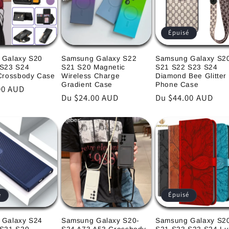
Épuisé
 Galaxy S20
Samsung Galaxy S22
Samsung Galaxy S2
 S23 S24
S21 S20 Magnetic
S21 S22 S23 S24
Crossbody Case
Wireless Charge
Diamond Bee Glitter
Gradient Case
Phone Case
00 AUD
Prix
Du $24.00 AUD
Prix
Du $44.00 AUD
l
habituel
habituel
é
Épuisé
 Galaxy S24
Samsung Galaxy S20-
Samsung Galaxy S2