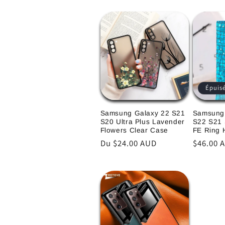
habituel
Épuis
Samsung Galaxy 22 S21
Samsung
S20 Ultra Plus Lavender
S22 S21 
Flowers Clear Case
FE Ring 
Prix
Du $24.00 AUD
Prix
$46.00 
habituel
habitue