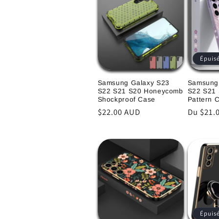
Épuis
Samsung Galaxy S23
Samsung
S22 S21 S20 Honeycomb
S22 S21 
Shockproof Case
Pattern 
Prix
$22.00 AUD
Prix
Du $21.
habituel
habitue
Épuis