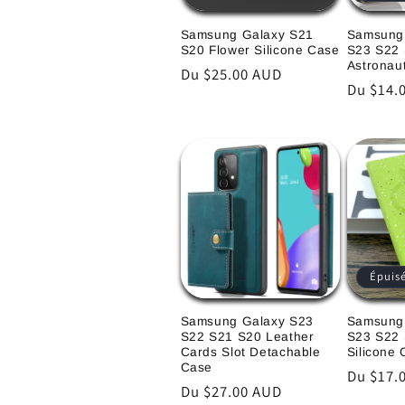
Samsung Galaxy S21
Samsung
S20 Flower Silicone Case
S23 S22
Astronau
Prix
Du $25.00 AUD
Prix
Du $14.
habituel
habitue
Épuis
Samsung Galaxy S23
Samsung
S22 S21 S20 Leather
S23 S22 
Cards Slot Detachable
Silicone
Case
Prix
Du $17.
Prix
Du $27.00 AUD
habitue