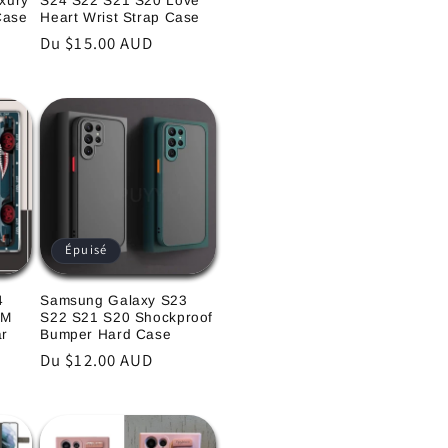
xury
S24 S22 S21 S20 Love
Case
Heart Wrist Strap Case
Prix
Du $15.00 AUD
habituel
Épuisé
4
Samsung Galaxy S23
DM
S22 S21 S20 Shockproof
ar
Bumper Hard Case
Prix
Du $12.00 AUD
habituel