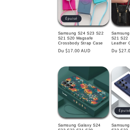
c
Épuisé
t
Samsung S24 S23 S22
Samsung
i
S21 S20 Magsafe
S21 S22
Crossbody Strap Case
Leather 
Prix
Du $17.00 AUD
Prix
Du $27.
o
habituel
habitue
n
:
Épuis
Samsung Galaxy S24
Samsung