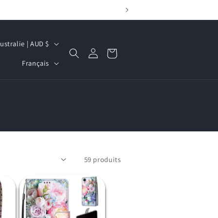
Australie | AUD $
Connexion
Panier
L
Français
a
n
g
u
e
59 produits