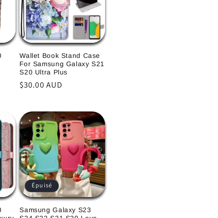
0
Wallet Book Stand Case
For Samsung Galaxy S21
S20 Ultra Plus
Prix
$30.00 AUD
habituel
Épuisé
0
Samsung Galaxy S23