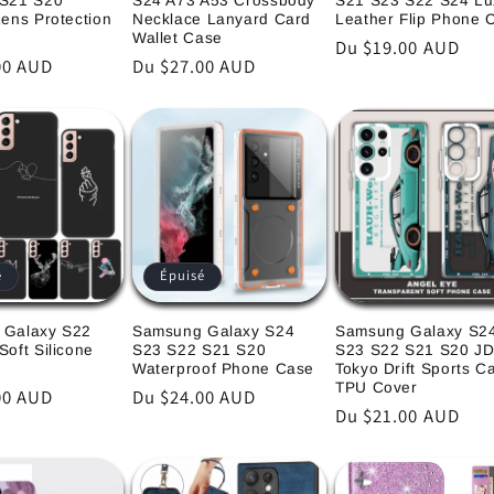
 S21 S20
S24 A73 A53 Crossbody
S21 S23 S22 S24 Lu
Lens Protection
Necklace Lanyard Card
Leather Flip Phone 
Wallet Case
Prix
Du $19.00 AUD
00 AUD
Prix
Du $27.00 AUD
habituel
l
habituel
é
Épuisé
 Galaxy S22
Samsung Galaxy S24
Samsung Galaxy S2
oft Silicone
S23 S22 S21 S20
S23 S22 S21 S20 J
Waterproof Phone Case
Tokyo Drift Sports C
TPU Cover
00 AUD
Prix
Du $24.00 AUD
Prix
Du $21.00 AUD
l
habituel
habituel