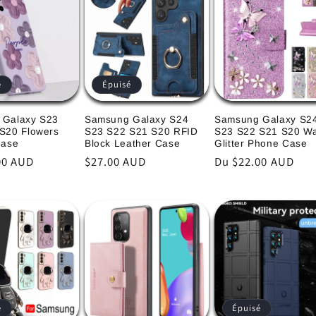
é
Épuisé
 Galaxy S23
Samsung Galaxy S24
Samsung Galaxy S2
S20 Flowers
S23 S22 S21 S20 RFID
S23 S22 S21 S20 Wa
Case
Block Leather Case
Glitter Phone Case
00 AUD
Prix
$27.00 AUD
Prix
Du $22.00 AUD
l
habituel
habituel
é
Épuisé