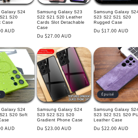
 Galaxy S24
Samsung Galaxy S23
Samsung Galaxy S2
 S21 S20
S22 S21 S20 Leather
S23 S22 S21 S20
t Case
Cards Slot Detachable
Rugged Case
Case
00 AUD
Prix
Du $17.00 AUD
Prix
Du $27.00 AUD
l
habituel
habituel
é
Épuisé
 Galaxy S24
Samsung Galaxy S24
Samsung Galaxy S2
S21 S20 Soft
S23 S22 S21 S20
S23 S22 S21 S20 P
 Case
Gradient Phone Case
Leather Case
00 AUD
Prix
Du $23.00 AUD
Prix
Du $22.00 AUD
l
habituel
habituel