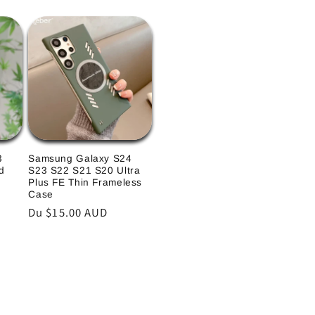
habituel
3
Samsung Galaxy S24
d
S23 S22 S21 S20 Ultra
Plus FE Thin Frameless
Case
Prix
Du $15.00 AUD
habituel