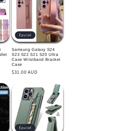
Épuisé
4
Samsung Galaxy S24
llet
S23 S22 S21 S20 Ultra
Case Wristband Bracket
Case
Prix
$31.00 AUD
habituel
Épuisé