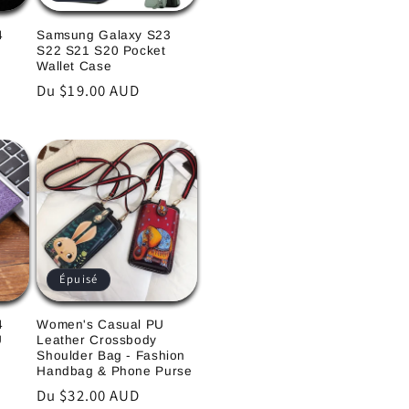
4
Samsung Galaxy S23
S22 S21 S20 Pocket
Wallet Case
Prix
Du $19.00 AUD
habituel
Épuisé
4
Women's Casual PU
U
Leather Crossbody
Shoulder Bag - Fashion
Handbag & Phone Purse
Prix
Du $32.00 AUD